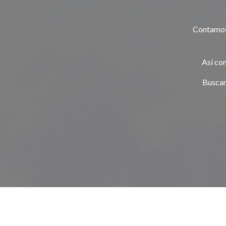
Contamos 
Así co
Buscam