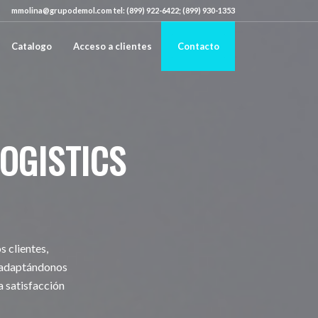
mmolina@grupodemol.com tel: (899) 922-6422; (899) 930-1353
Catalogo
Acceso a clientes
Contacto
OGISTICS
 clientes,
y adaptándonos
a satisfacción