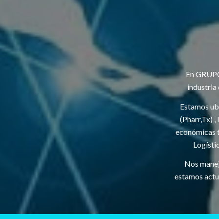
En GRUPO 
industria
Estamos ubi
(Pharr,Tx) 
económicas t
Logísti
Nos manej
estamos actu