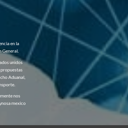
ncia en la
n General.
tados unidos
s propuestas
acho Aduanal,
nsporte.
emente nos
eynosa mexico